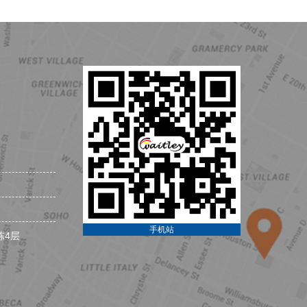
手机站
栋4层