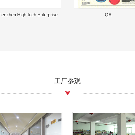
henzhen High-tech Enterprise
QA
工厂参观